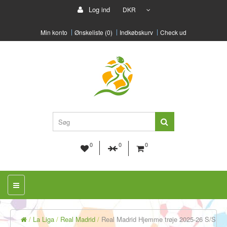
Log ind
DKR
Min konto
Ønskeliste (0)
Indkøbskurv
Check ud
0
0
0
La Liga
Real Madrid
Real Madrid Hjemme trøje 2025-26 S/S