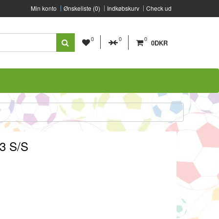
Min konto
Ønskeliste (0)
Indkøbskurv
Check ud
0
0
0
0DKR
23 S/S