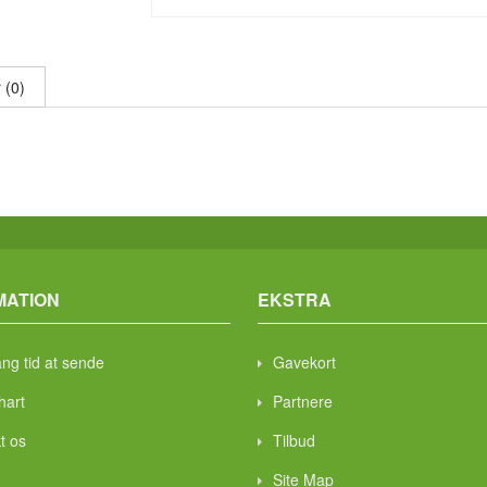
 (0)
MATION
EKSTRA
ang tid at sende
Gavekort
hart
Partnere
t os
Tilbud
Site Map