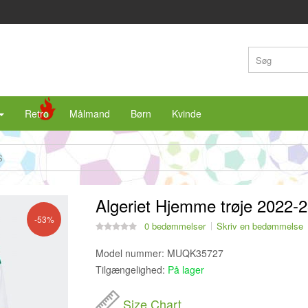
Retro
Målmand
Børn
Kvinde
S
Algeriet Hjemme trøje 2022-
-53%
0 bedømmelser
Skriv en bedømmelse
Model nummer:
MUQK35727
Tilgængelighed:
På lager
Size Chart