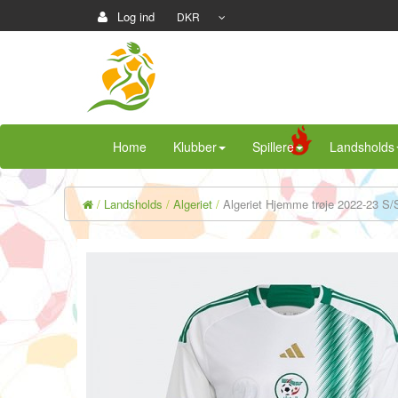
Log ind
DKR
Home
Klubber
Spillere
Landsholds
Landsholds
Algeriet
Algeriet Hjemme trøje 2022-23 S/