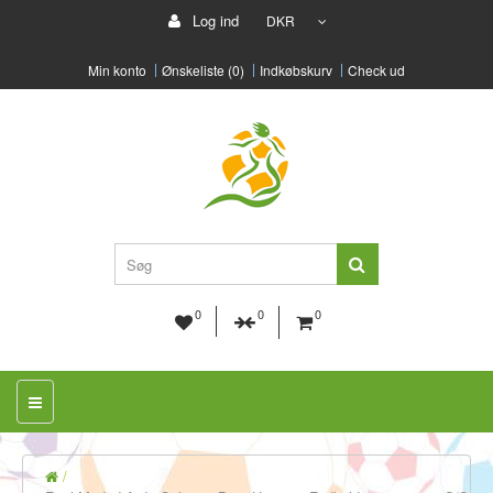
Log ind
DKR
Min konto
Ønskeliste (0)
Indkøbskurv
Check ud
0
0
0