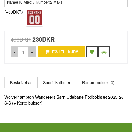
(+30DKR)
230DKR
490DKR
-
+
FØJ TIL KURV
Beskrivelse
Specifikationer
Bedømmelser (0)
Wolverhampton Wanderers Børn Udebane Fodboldsæt 2025-26
S/S (+ Korte bukser)