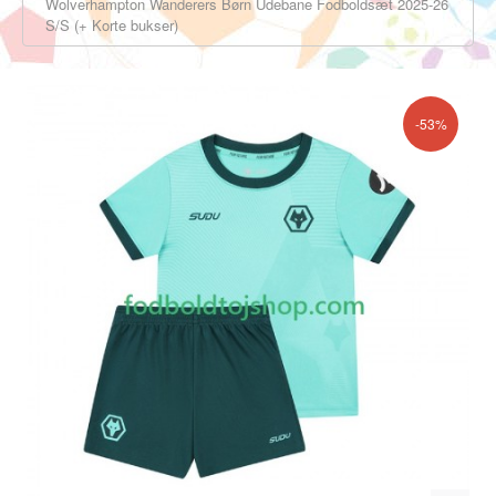
Wolverhampton Wanderers Børn Udebane Fodboldsæt 2025-26
S/S (+ Korte bukser)
-53%