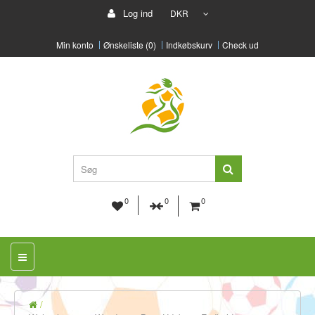
Log ind
DKR
Min konto
Ønskeliste (0)
Indkøbskurv
Check ud
0
0
0